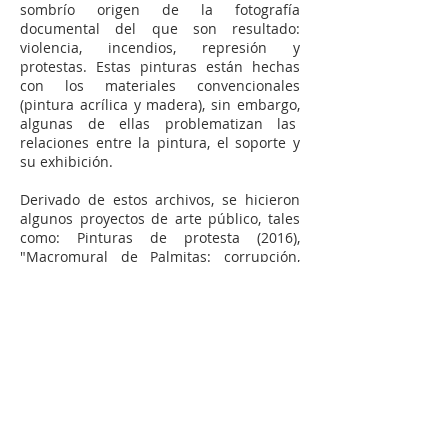
sombrío origen de la fotografía
documental del que son resultado:
violencia, incendios, represión y
protestas. Estas pinturas están hechas
con los materiales convencionales
(pintura acrílica y madera), sin embargo,
algunas de ellas problematizan las
relaciones entre la pintura, el soporte y
su exhibición.
Derivado de estos archivos, se hicieron
algunos proyectos de arte público, tales
como: Pinturas de protesta (2016),
"Macromural de Palmitas: corrupción,
sueños rotos y promesas vacías" (2017),
Museo de arte contemporáneo de
Hidalgo MACH (2018, entre otros, los
cuáles aparecen también en esta
sección.
Algunas piezas de este proyecto fueron
apoyadas por el Programa de Estímulos a
la Creación y Desarrollo Artístico de
Hidalgo (PECDAH) 2017.